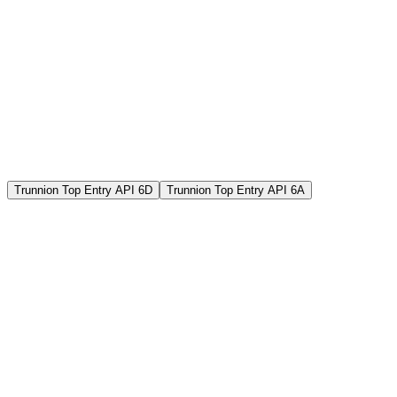
Trunnion Top Entry API 6D
Trunnion Top Entry API 6A
Range
class 150 to 2500 up to 60"
Body design
Top Entry
LTCS-CS-SS-DSS-SDSS-6Mo Cast or
Materials
Forged
Seats type
Soft seated or Metal seated
Ends
RF-RTJ-BW-HUB Ends
Design
Full - Reduced Bore
features