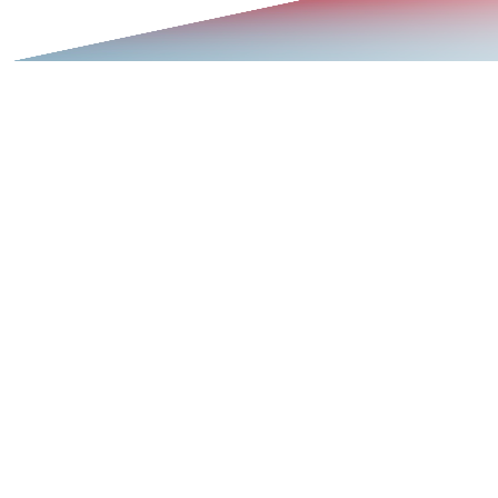
Dafram S.p.A.
c.da Montedoro n. 13, 62010
Urbisaglia (MC) – Italia
P.IVA 00837680156
Società soggetta a direzione e coordinamento di EDP
HOLDING S.p.A
azienda
certificazioni
capabilities
lavora con noi