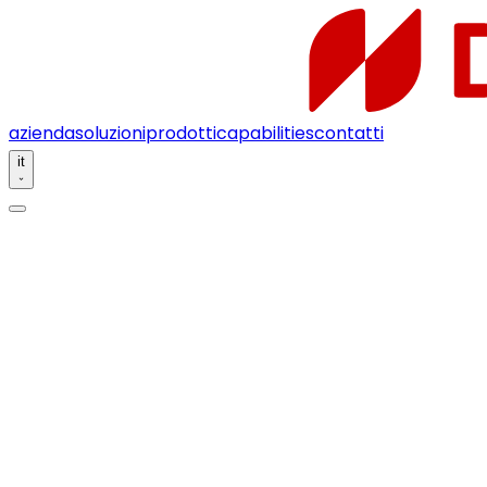
azienda
soluzioni
prodotti
capabilities
contatti
it