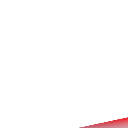
Nome *
Cognome *
Email *
Azienda *
Nazione *
Tipologia di richiesta *
Messaggio *
Accetto la
privacy policy *
Invia il messaggio