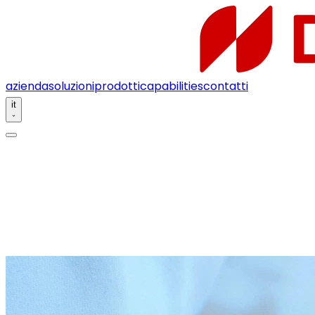
azienda
soluzioni
prodotti
capabilities
contatti
it