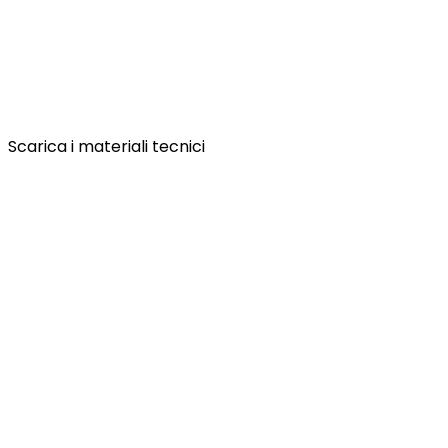
Scarica i materiali tecnici