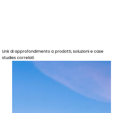
Link di approfondimento a prodotti, soluzioni e case
studies correlati