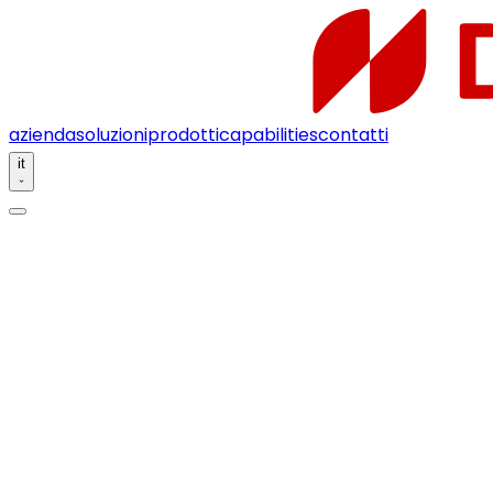
azienda
soluzioni
prodotti
capabilities
contatti
it