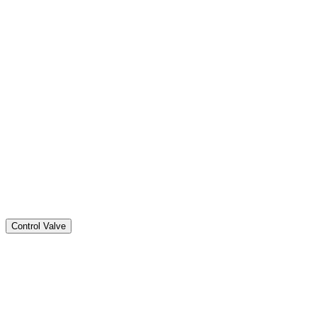
Control Valve
Range
class 150 to 4500 up to 48"
Body design
2 or 3 pieces
LTCS-CS-SS-DSS-SDSS-6Mo Cast or
Materials
Forged