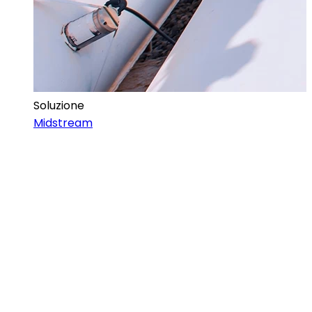
Soluzione
Midstream
Nome *
Cognome *
Email *
Azienda *
Nazione *
Tipologia di richiesta *