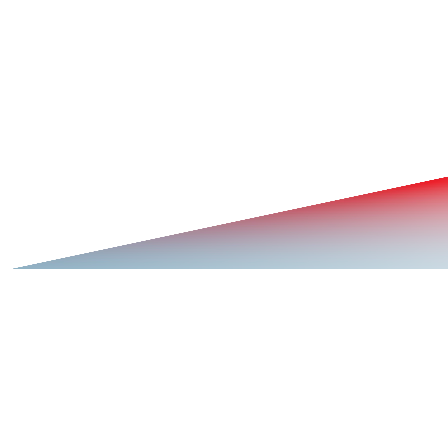
Messaggio *
Accetto la
privacy policy *
Invia il messaggio
Dafram S.p.A.