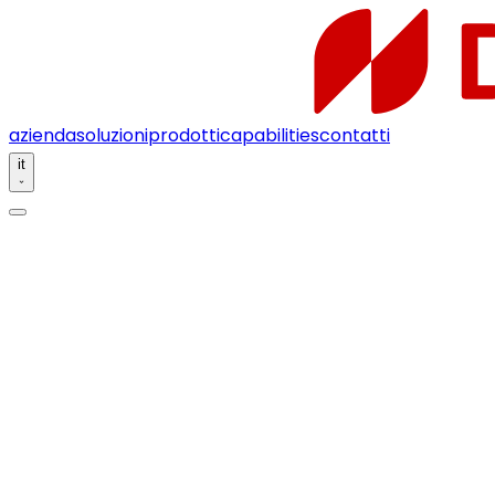
azienda
soluzioni
prodotti
capabilities
contatti
it